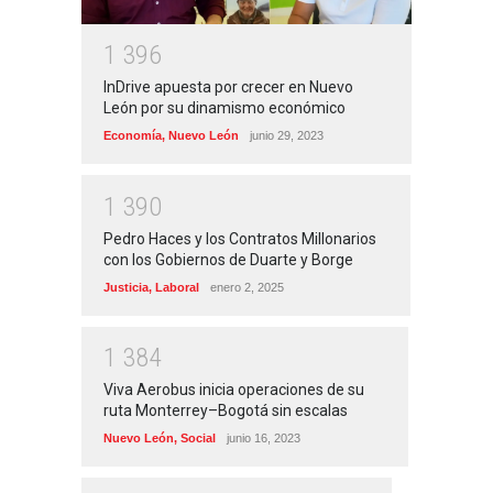
1
3
9
6
InDrive apuesta por crecer en Nuevo
León por su dinamismo económico
Economía
,
Nuevo León
junio 29, 2023
1
3
9
0
Pedro Haces y los Contratos Millonarios
con los Gobiernos de Duarte y Borge
Justicia
,
Laboral
enero 2, 2025
1
3
8
4
Viva Aerobus inicia operaciones de su
ruta Monterrey–Bogotá sin escalas
Nuevo León
,
Social
junio 16, 2023