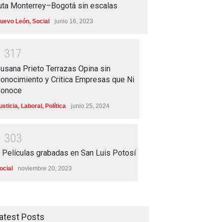
uta Monterrey–Bogotá sin escalas
uevo León
,
Social
junio 16, 2023
1
3
1
7
usana Prieto Terrazas Opina sin
onocimiento y Critica Empresas que Ni
onoce
usticia
,
Laboral
,
Política
junio 25, 2024
1
3
0
3
 Películas grabadas en San Luis Potosí
ocial
noviembre 20, 2023
atest Posts