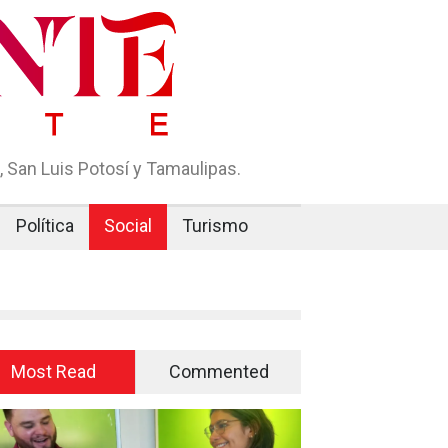
 San Luis Potosí y Tamaulipas.
Política
Social
Turismo
Most Read
Commented