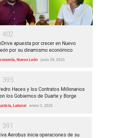
1
4
0
2
nDrive apuesta por crecer en Nuevo
eón por su dinamismo económico
conomía
,
Nuevo León
junio 29, 2023
1
3
9
5
edro Haces y los Contratos Millonarios
on los Gobiernos de Duarte y Borge
usticia
,
Laboral
enero 2, 2025
1
3
9
1
iva Aerobus inicia operaciones de su