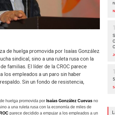
r
N
S
C
C
aza de huelga promovida por Isaías González
J
cha sindical, sino a una ruleta rusa con la
e familias. El líder de la CROC parece
a los empleados a un paro sin haber
5
 respaldo. Sin un fondo de resistencia,
S
 de huelga promovida por
Isaías González Cuevas
no
sino a una ruleta rusa con la economía de miles de
L
ROC
parece decidido a empujar a los empleados a un