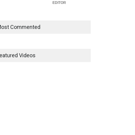
EDITOR
ost Commented
eatured Videos