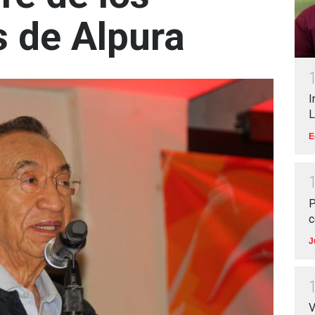
s de Alpura
I
L
E
P
c
J
V