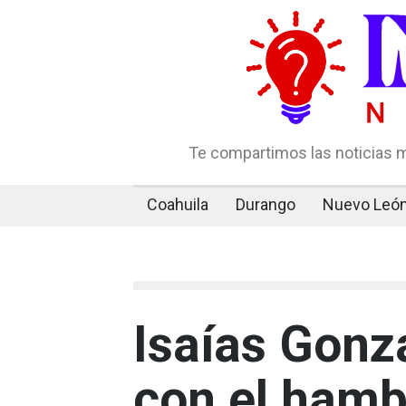
Te compartimos las noticias m
Coahuila
Durango
Nuevo Leó
Isaías Gonz
con el hamb