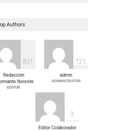
op Authors
8
3
1
1
2
1
Redacción
admin
formante Noreste
ADMINISTRATOR
EDITOR
3
Editor Colaborador