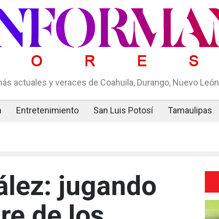
ás actuales y veraces de Coahuila, Durango, Nuevo León,
n
Entretenimiento
San Luis Potosí
Tamaulipas
ález: jugando
re de los