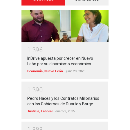
1
3
9
6
InDrive apuesta por crecer en Nuevo
León por su dinamismo económico
Economía
,
Nuevo León
junio 29, 2023
1
3
9
0
Pedro Haces y los Contratos Millonarios
con los Gobiernos de Duarte y Borge
Justicia
,
Laboral
enero 2, 2025
1
3
8
3