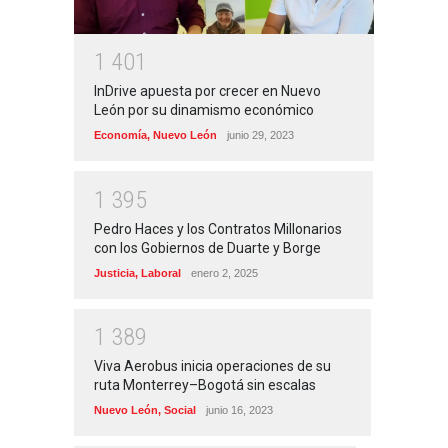
1
4
0
1
InDrive apuesta por crecer en Nuevo
León por su dinamismo económico
Economía
,
Nuevo León
junio 29, 2023
1
3
9
5
Pedro Haces y los Contratos Millonarios
con los Gobiernos de Duarte y Borge
Justicia
,
Laboral
enero 2, 2025
1
3
8
9
Viva Aerobus inicia operaciones de su
ruta Monterrey–Bogotá sin escalas
Nuevo León
,
Social
junio 16, 2023