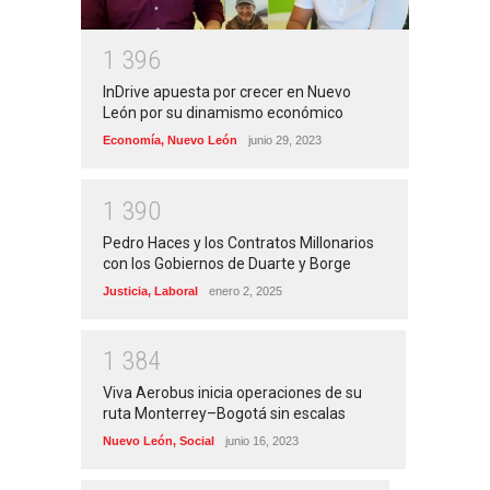
1
3
9
6
InDrive apuesta por crecer en Nuevo
León por su dinamismo económico
Economía
,
Nuevo León
junio 29, 2023
1
3
9
0
Pedro Haces y los Contratos Millonarios
con los Gobiernos de Duarte y Borge
Justicia
,
Laboral
enero 2, 2025
1
3
8
4
Viva Aerobus inicia operaciones de su
ruta Monterrey–Bogotá sin escalas
Nuevo León
,
Social
junio 16, 2023