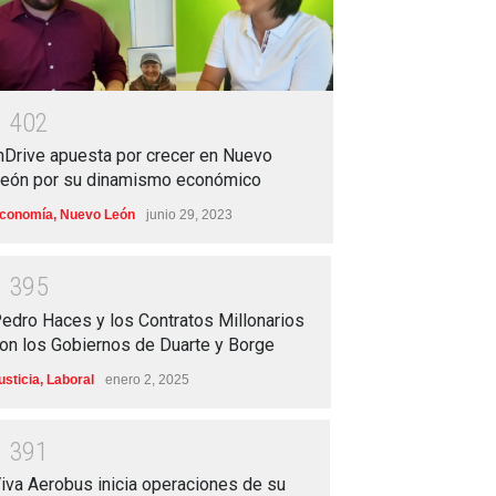
1
4
0
2
nDrive apuesta por crecer en Nuevo
eón por su dinamismo económico
conomía
,
Nuevo León
junio 29, 2023
1
3
9
5
edro Haces y los Contratos Millonarios
on los Gobiernos de Duarte y Borge
usticia
,
Laboral
enero 2, 2025
1
3
9
1
iva Aerobus inicia operaciones de su