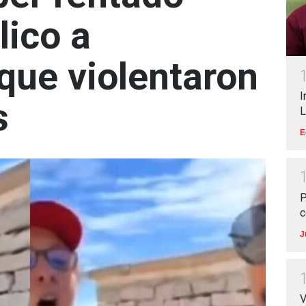
lico a
 que violentaron
I
s
L
E
P
c
J
V