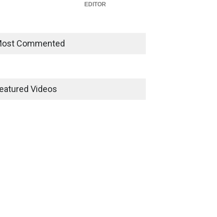
EDITOR
ost Commented
eatured Videos