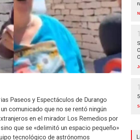
r
N
S
C
C
J
5
rias Paseos y Espectáculos de Durango
S
e un comunicado que no se rentó ningún
extranjeros en el mirador Los Remedios por
, sino que se «delimitó un espacio pequeño»
quipo tecnológico de astrónomos
L