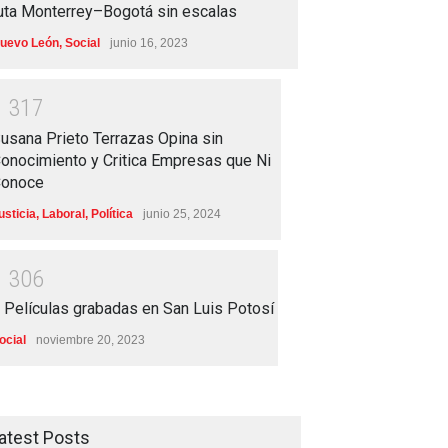
uta Monterrey–Bogotá sin escalas
uevo León
,
Social
junio 16, 2023
1
3
1
7
usana Prieto Terrazas Opina sin
onocimiento y Critica Empresas que Ni
onoce
usticia
,
Laboral
,
Política
junio 25, 2024
1
3
0
6
 Películas grabadas en San Luis Potosí
ocial
noviembre 20, 2023
atest Posts