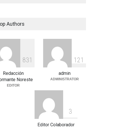
op Authors
8
3
1
1
2
1
Redacción
admin
formante Noreste
ADMINISTRATOR
EDITOR
3
Editor Colaborador