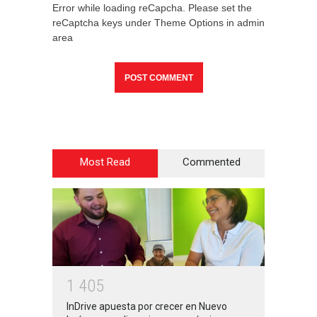
Error while loading reCapcha. Please set the
reCaptcha keys under Theme Options in admin
area
Most Read
Commented
1
4
0
5
InDrive apuesta por crecer en Nuevo