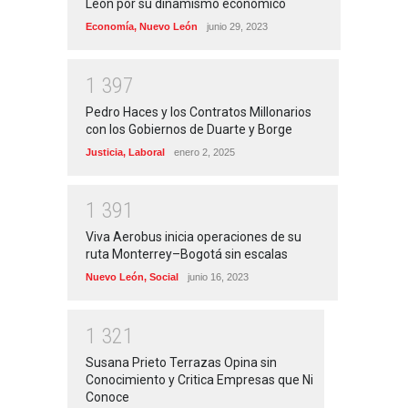
León por su dinamismo económico
Economía
,
Nuevo León
junio 29, 2023
1
3
9
7
Pedro Haces y los Contratos Millonarios
con los Gobiernos de Duarte y Borge
Justicia
,
Laboral
enero 2, 2025
1
3
9
1
Viva Aerobus inicia operaciones de su
ruta Monterrey–Bogotá sin escalas
Nuevo León
,
Social
junio 16, 2023
1
3
2
1
Susana Prieto Terrazas Opina sin
Conocimiento y Critica Empresas que Ni
Conoce