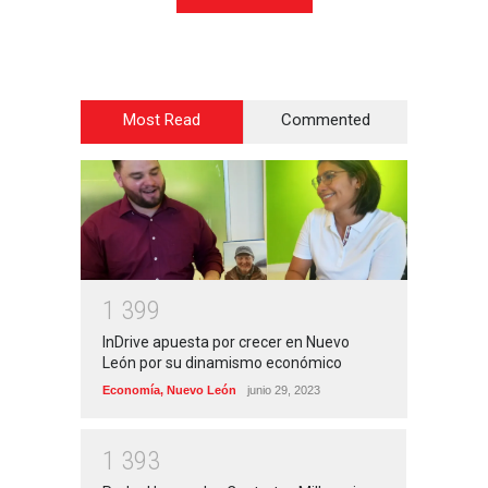
Most Read
Commented
1
3
9
9
InDrive apuesta por crecer en Nuevo
León por su dinamismo económico
Economía
,
Nuevo León
junio 29, 2023
1
3
9
3