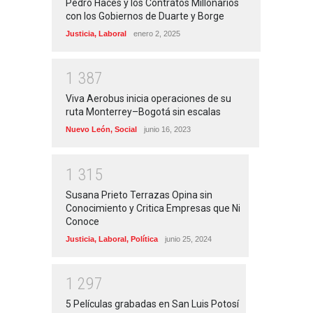
Pedro Haces y los Contratos Millonarios
con los Gobiernos de Duarte y Borge
Justicia
,
Laboral
enero 2, 2025
1
3
8
7
Viva Aerobus inicia operaciones de su
ruta Monterrey–Bogotá sin escalas
Nuevo León
,
Social
junio 16, 2023
1
3
1
5
Susana Prieto Terrazas Opina sin
Conocimiento y Critica Empresas que Ni
Conoce
Justicia
,
Laboral
,
Política
junio 25, 2024
1
2
9
7
5 Películas grabadas en San Luis Potosí