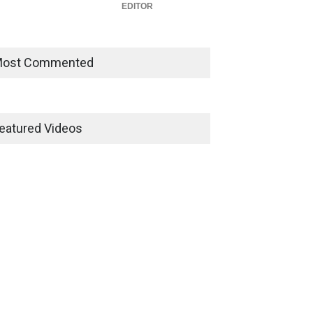
EDITOR
ost Commented
eatured Videos