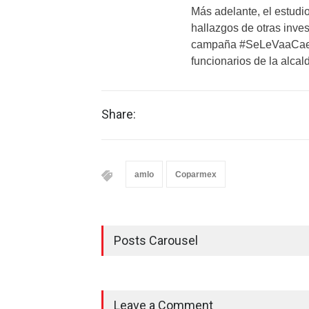
Más adelante, el estudio
hallazgos de otras inve
campaña #SeLeVaaCaerel
funcionarios de la alcal
Share:
amlo
Coparmex
Posts Carousel
Leave a Comment