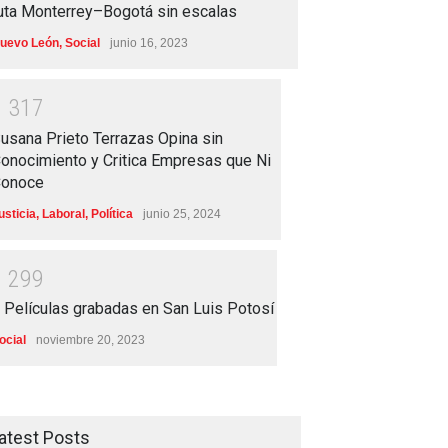
uta Monterrey–Bogotá sin escalas
uevo León
,
Social
junio 16, 2023
1
3
1
7
usana Prieto Terrazas Opina sin
onocimiento y Critica Empresas que Ni
onoce
usticia
,
Laboral
,
Política
junio 25, 2024
1
2
9
9
 Películas grabadas en San Luis Potosí
ocial
noviembre 20, 2023
atest Posts