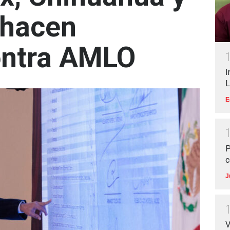
 hacen
ntra AMLO
I
L
E
P
c
J
V