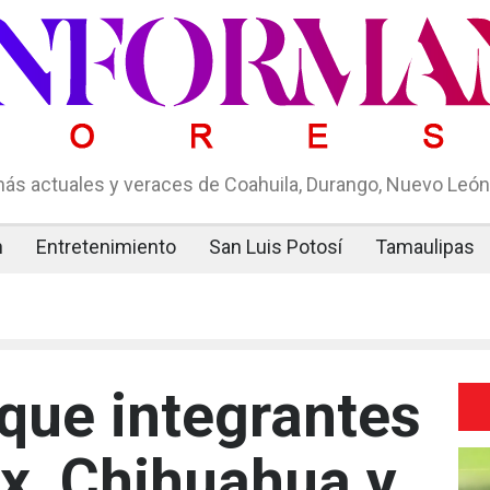
ás actuales y veraces de Coahuila, Durango, Nuevo León,
n
Entretenimiento
San Luis Potosí
Tamaulipas
que integrantes
x, Chihuahua y