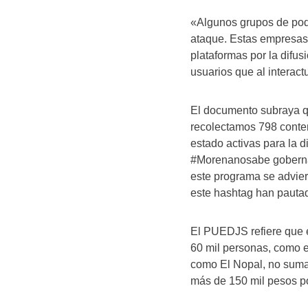
«Algunos grupos de pod
ataque. Estas empresas
plataformas por la difus
usuarios que al interactu
El documento subraya q
recolectamos 798 conte
estado activas para la 
#Morenanosabe goberna
este programa se advier
este hashtag han pauta
El PUEDJS refiere que 
60 mil personas, como e
como El Nopal, no suman
más de 150 mil pesos p