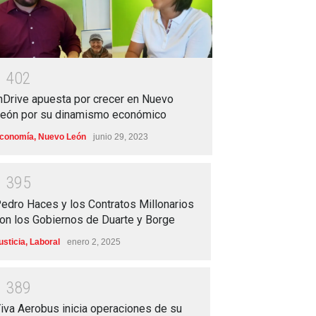
1
4
0
2
nDrive apuesta por crecer en Nuevo
eón por su dinamismo económico
conomía
,
Nuevo León
junio 29, 2023
1
3
9
5
edro Haces y los Contratos Millonarios
on los Gobiernos de Duarte y Borge
usticia
,
Laboral
enero 2, 2025
1
3
8
9
iva Aerobus inicia operaciones de su