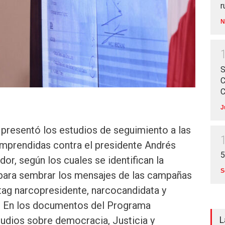
r
N
S
C
C
J
 presentó los estudios de seguimiento a las
prendidas contra el presidente Andrés
5
r, según los cuales se identifican la
S
para sembrar los mensajes de las campañas
tag narcopresidente, narcocandidata y
. En los documentos del Programa
tudios sobre democracia, Justicia y
L