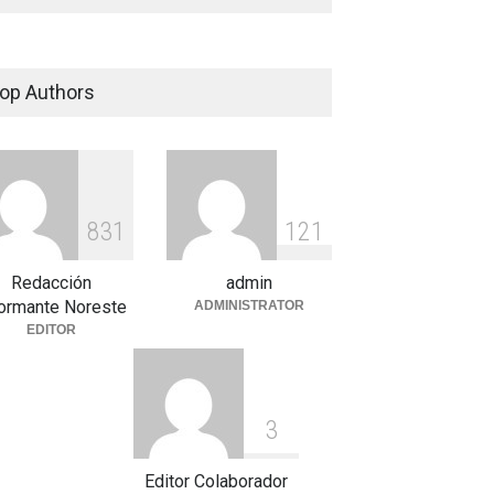
op Authors
8
3
1
1
2
1
Redacción
admin
formante Noreste
ADMINISTRATOR
EDITOR
3
Editor Colaborador