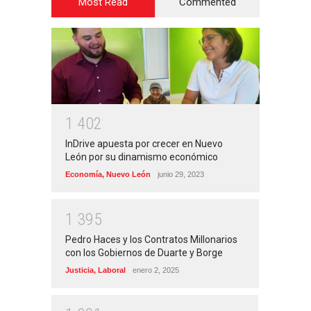
Most Read
Commented
1
4
0
2
InDrive apuesta por crecer en Nuevo
León por su dinamismo económico
Economía
,
Nuevo León
junio 29, 2023
1
3
9
5
Pedro Haces y los Contratos Millonarios
con los Gobiernos de Duarte y Borge
Justicia
,
Laboral
enero 2, 2025