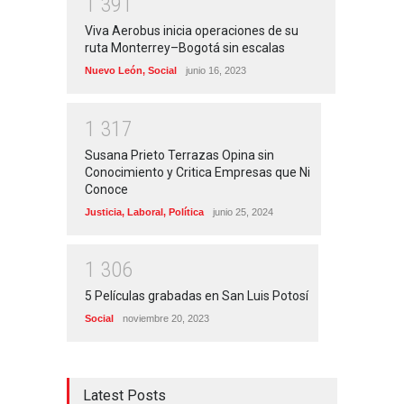
1
3
9
1
Viva Aerobus inicia operaciones de su
ruta Monterrey–Bogotá sin escalas
Nuevo León
,
Social
junio 16, 2023
1
3
1
7
Susana Prieto Terrazas Opina sin
Conocimiento y Critica Empresas que Ni
Conoce
Justicia
,
Laboral
,
Política
junio 25, 2024
1
3
0
6
5 Películas grabadas en San Luis Potosí
Social
noviembre 20, 2023
Latest Posts