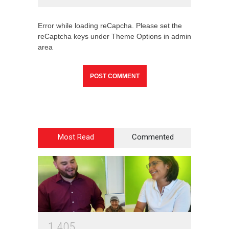
Error while loading reCapcha. Please set the
reCaptcha keys under Theme Options in admin
area
Most Read
Commented
1
4
0
5