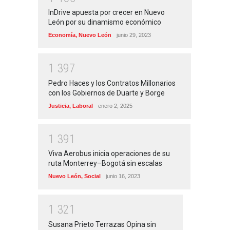
InDrive apuesta por crecer en Nuevo
León por su dinamismo económico
Economía
,
Nuevo León
junio 29, 2023
1
3
9
7
Pedro Haces y los Contratos Millonarios
con los Gobiernos de Duarte y Borge
Justicia
,
Laboral
enero 2, 2025
1
3
9
1
Viva Aerobus inicia operaciones de su
ruta Monterrey–Bogotá sin escalas
Nuevo León
,
Social
junio 16, 2023
1
3
2
1
Susana Prieto Terrazas Opina sin