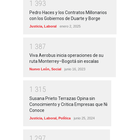
1
3
9
3
Pedro Haces y los Contratos Millonarios
con los Gobiernos de Duarte y Borge
Justicia
,
Laboral
enero 2, 2025
1
3
8
7
Viva Aerobus inicia operaciones de su
ruta Monterrey–Bogotá sin escalas
Nuevo León
,
Social
junio 16, 2023
1
3
1
5
Susana Prieto Terrazas Opina sin
Conocimiento y Critica Empresas que Ni
Conoce
Justicia
,
Laboral
,
Política
junio 25, 2024
1
2
9
7