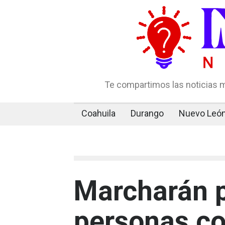
Te compartimos las noticias m
Coahuila
Durango
Nuevo Leó
Marcharán p
personas co