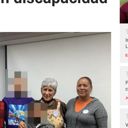
I
L
E
P
c
J
V