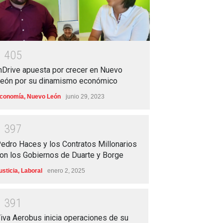
1
4
0
5
nDrive apuesta por crecer en Nuevo
eón por su dinamismo económico
conomía
,
Nuevo León
junio 29, 2023
1
3
9
7
edro Haces y los Contratos Millonarios
on los Gobiernos de Duarte y Borge
usticia
,
Laboral
enero 2, 2025
1
3
9
1
iva Aerobus inicia operaciones de su