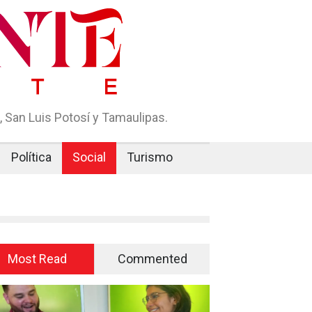
 San Luis Potosí y Tamaulipas.
Política
Social
Turismo
Most Read
Commented