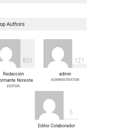
op Authors
8
3
1
1
2
1
Redacción
admin
formante Noreste
ADMINISTRATOR
EDITOR
3
Editor Colaborador