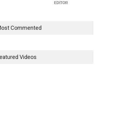
EDITOR
ost Commented
eatured Videos