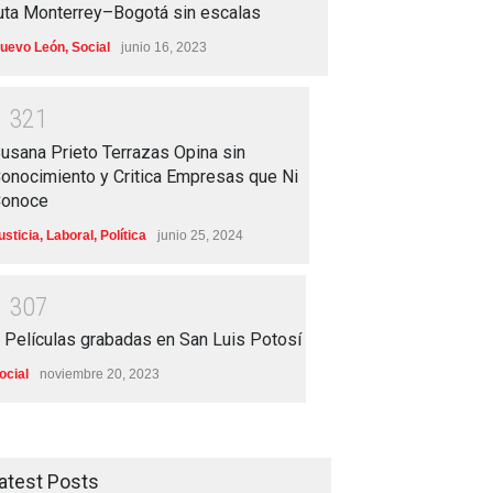
uta Monterrey–Bogotá sin escalas
uevo León
,
Social
junio 16, 2023
1
3
2
1
usana Prieto Terrazas Opina sin
onocimiento y Critica Empresas que Ni
onoce
usticia
,
Laboral
,
Política
junio 25, 2024
1
3
0
7
 Películas grabadas en San Luis Potosí
ocial
noviembre 20, 2023
atest Posts