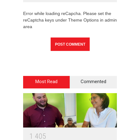
Error while loading reCapcha. Please set the
reCaptcha keys under Theme Options in admin
area
Most Read
Commented
1
4
0
5