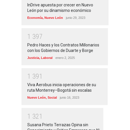
InDrive apuesta por crecer en Nuevo
León por su dinamismo económico
Economía
,
Nuevo León
junio 29, 2023
1
3
9
7
Pedro Haces y los Contratos Millonarios
con los Gobiernos de Duarte y Borge
Justicia
,
Laboral
enero 2, 2025
1
3
9
1
Viva Aerobus inicia operaciones de su
ruta Monterrey–Bogotá sin escalas
Nuevo León
,
Social
junio 16, 2023
1
3
2
1
Susana Prieto Terrazas Opina sin