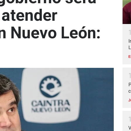
 atender
n Nuevo León:
I
L
E
P
c
J
V