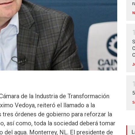
r
N
S
C
C
J
5
 Cámara de la Industria de Transformación
S
imo Vedoya, reiteró el llamado a la
 tres órdenes de gobierno para reforzar la
do, así como, toda la sociedad deberá tomar
o del agua. Monterrey, NL. El presidente de
L