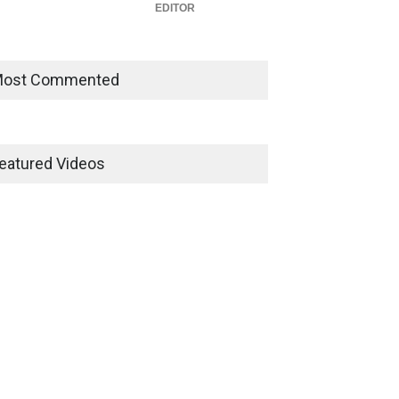
EDITOR
ost Commented
eatured Videos