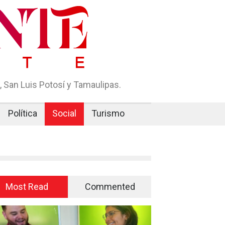
 San Luis Potosí y Tamaulipas.
Política
Social
Turismo
Most Read
Commented