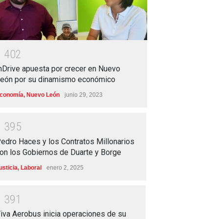
1
4
0
2
nDrive apuesta por crecer en Nuevo
eón por su dinamismo económico
conomía
,
Nuevo León
junio 29, 2023
1
3
9
5
edro Haces y los Contratos Millonarios
on los Gobiernos de Duarte y Borge
usticia
,
Laboral
enero 2, 2025
1
3
9
1
iva Aerobus inicia operaciones de su