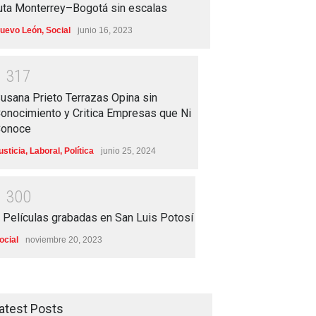
uta Monterrey–Bogotá sin escalas
uevo León
,
Social
junio 16, 2023
1
3
1
7
usana Prieto Terrazas Opina sin
onocimiento y Critica Empresas que Ni
onoce
usticia
,
Laboral
,
Política
junio 25, 2024
1
3
0
0
 Películas grabadas en San Luis Potosí
ocial
noviembre 20, 2023
atest Posts