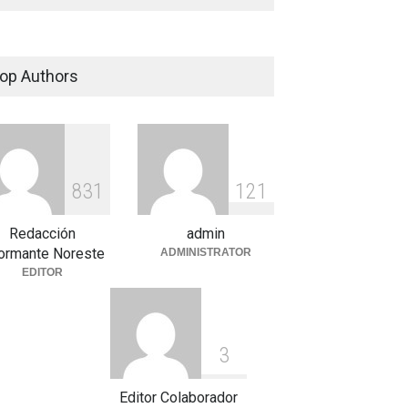
op Authors
8
3
1
1
2
1
Redacción
admin
formante Noreste
ADMINISTRATOR
EDITOR
3
Editor Colaborador