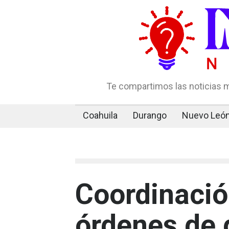
Te compartimos las noticias m
Coahuila
Durango
Nuevo Leó
Coordinación
órdenes de 