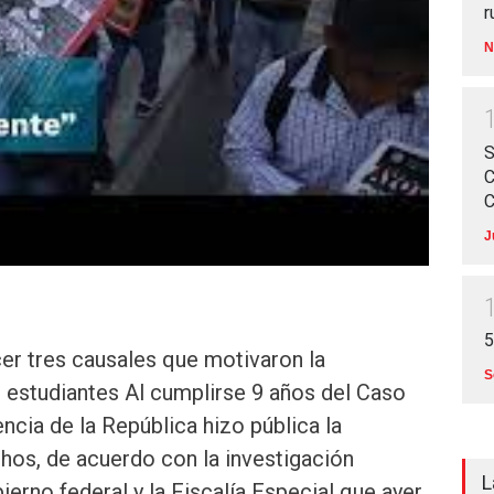
r
N
S
C
C
J
5
er tres causales que motivaron la
S
 estudiantes Al cumplirse 9 años del Caso
ncia de la República hizo pública la
chos, de acuerdo con la investigación
L
ierno federal y la Fiscalía Especial que ayer