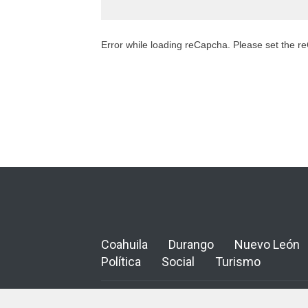
Error while loading reCapcha. Please set the 
Coahuila
Durango
Nuevo León
Política
Social
Turismo
© Copyright 2024 Informante Noreste