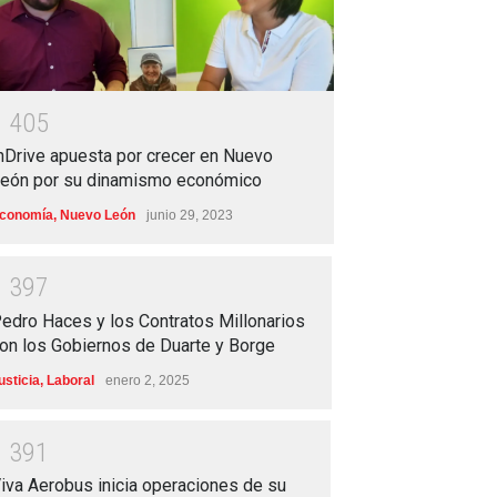
1
4
0
5
nDrive apuesta por crecer en Nuevo
eón por su dinamismo económico
conomía
,
Nuevo León
junio 29, 2023
1
3
9
7
edro Haces y los Contratos Millonarios
on los Gobiernos de Duarte y Borge
usticia
,
Laboral
enero 2, 2025
1
3
9
1
iva Aerobus inicia operaciones de su