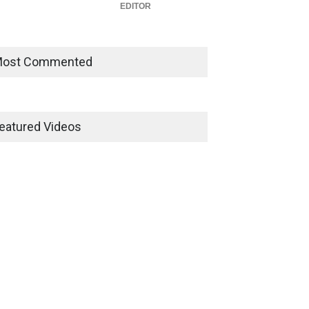
EDITOR
ost Commented
eatured Videos