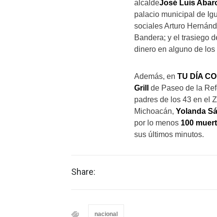
alcalde
José Luis Abar
palacio municipal de Igu
sociales Arturo Hernán
Bandera; y el trasiego 
dinero en alguno de lo
Además, en
TU DÍA C
Grill
de Paseo de la Re
padres de los 43 en el 
Michoacán,
Yolanda Sá
por lo menos
100 muert
sus últimos minutos.
Share:
nacional