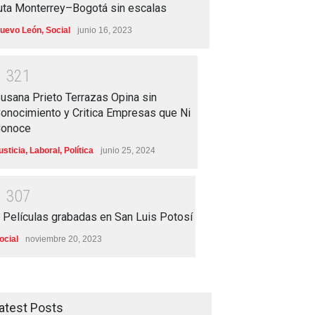
uta Monterrey–Bogotá sin escalas
uevo León
,
Social
junio 16, 2023
1
3
2
1
usana Prieto Terrazas Opina sin
onocimiento y Critica Empresas que Ni
onoce
usticia
,
Laboral
,
Política
junio 25, 2024
1
3
0
7
 Películas grabadas en San Luis Potosí
ocial
noviembre 20, 2023
atest Posts