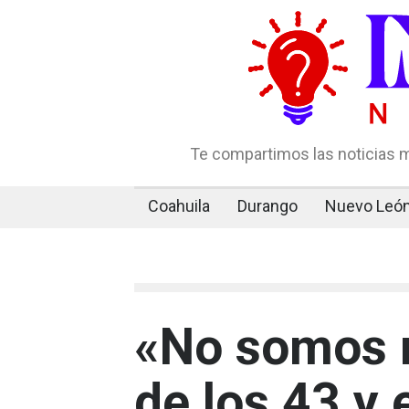
Te compartimos las noticias m
Coahuila
Durango
Nuevo Leó
«No somos 
de los 43 y 