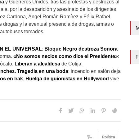
ca
y Guerreros Unidos, tras las protestas y destrozos al
ala, por la desaparición y asesinato de los dirigentes
dez Cardona, Ángel Román Ramírez y Félix Rafael
de drogas y la eventual presencia de drogas, armas o
M
s autobuses tomados.
ON EL UNIVERSAL
:
Bloque Negro destroza Sonora
forma.
«No somos necios como dice el Presidente»
:
F
Zócalo.
Liberan a alcaldesa
de Cotija,
nchez. Tragedia en una boda
: incendio en salón deja
os en Irak. Huelga de guionistas en Hollywood
vive
Política