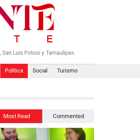
 San Luis Potosí y Tamaulipas.
Política
Social
Turismo
Most Read
Commented