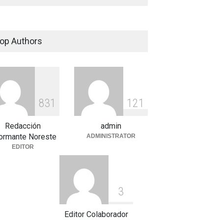
op Authors
8
3
1
1
2
1
Redacción
admin
formante Noreste
ADMINISTRATOR
EDITOR
3
Editor Colaborador