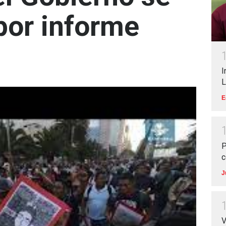
por informe
I
L
E
P
c
J
V