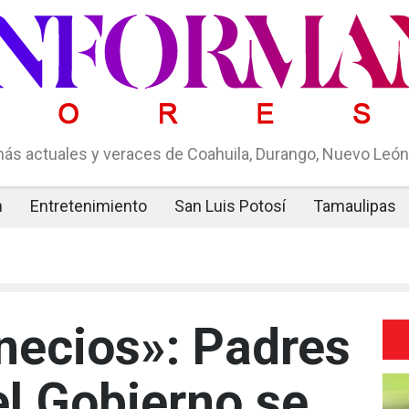
ás actuales y veraces de Coahuila, Durango, Nuevo León,
n
Entretenimiento
San Luis Potosí
Tamaulipas
necios»: Padres
el Gobierno se