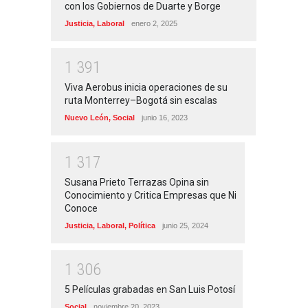
con los Gobiernos de Duarte y Borge
Justicia
,
Laboral
enero 2, 2025
1
3
9
1
Viva Aerobus inicia operaciones de su
ruta Monterrey–Bogotá sin escalas
Nuevo León
,
Social
junio 16, 2023
1
3
1
7
Susana Prieto Terrazas Opina sin
Conocimiento y Critica Empresas que Ni
Conoce
Justicia
,
Laboral
,
Política
junio 25, 2024
1
3
0
6
5 Películas grabadas en San Luis Potosí
Social
noviembre 20, 2023