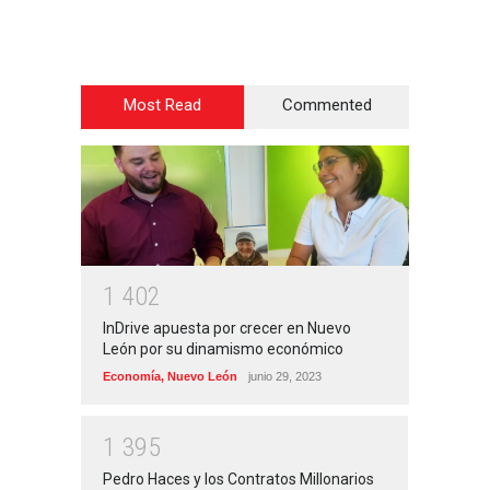
Most Read
Commented
1
4
0
2
InDrive apuesta por crecer en Nuevo
León por su dinamismo económico
Economía
,
Nuevo León
junio 29, 2023
1
3
9
5
Pedro Haces y los Contratos Millonarios