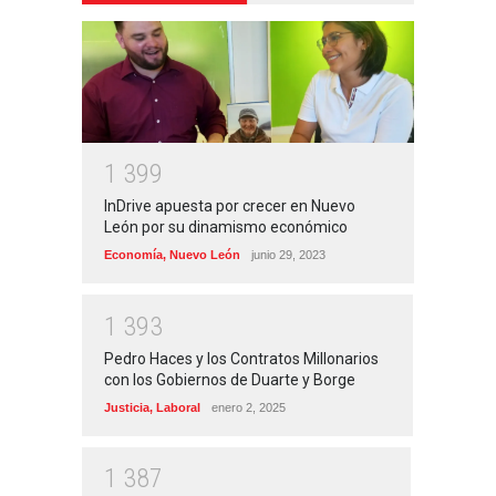
1
3
9
9
InDrive apuesta por crecer en Nuevo
León por su dinamismo económico
Economía
,
Nuevo León
junio 29, 2023
1
3
9
3
Pedro Haces y los Contratos Millonarios
con los Gobiernos de Duarte y Borge
Justicia
,
Laboral
enero 2, 2025
1
3
8
7