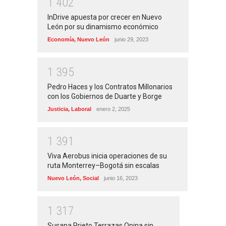
1
4
0
2
InDrive apuesta por crecer en Nuevo
León por su dinamismo económico
Economía
,
Nuevo León
junio 29, 2023
1
3
9
5
Pedro Haces y los Contratos Millonarios
con los Gobiernos de Duarte y Borge
Justicia
,
Laboral
enero 2, 2025
1
3
9
1
Viva Aerobus inicia operaciones de su
ruta Monterrey–Bogotá sin escalas
Nuevo León
,
Social
junio 16, 2023
1
3
1
7
Susana Prieto Terrazas Opina sin