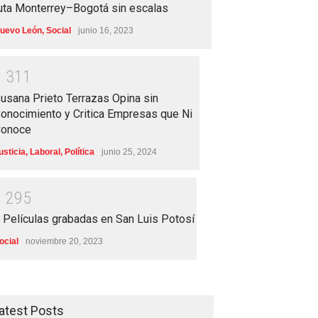
uta Monterrey–Bogotá sin escalas
uevo León
,
Social
junio 16, 2023
1
3
1
1
usana Prieto Terrazas Opina sin
onocimiento y Critica Empresas que Ni
onoce
usticia
,
Laboral
,
Política
junio 25, 2024
1
2
9
5
 Películas grabadas en San Luis Potosí
ocial
noviembre 20, 2023
atest Posts