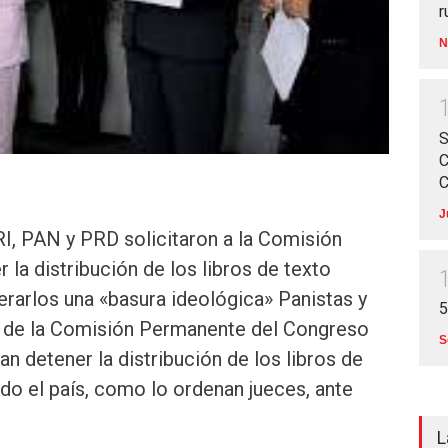
r
N
S
C
C
J
I, PAN y PRD solicitaron a la Comisión
la distribución de los libros de texto
erarlos una «basura ideológica» Panistas y
5
es de la Comisión Permanente del Congreso
S
n detener la distribución de los libros de
odo el país, como lo ordenan jueces, ante
L