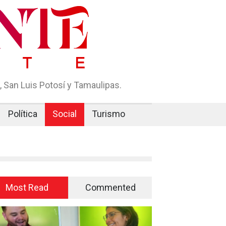
 San Luis Potosí y Tamaulipas.
Política
Social
Turismo
Most Read
Commented