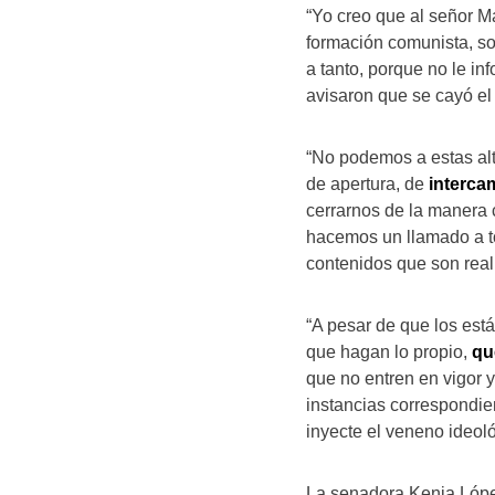
“Yo creo que al señor M
formación comunista, soc
a tanto, porque no le in
avisaron que se cayó el 
“No podemos a estas alt
de apertura, de
interca
cerrarnos de la manera 
hacemos un llamado a to
contenidos que son real
“A pesar de que los est
que hagan lo propio,
qu
que no entren en vigor 
instancias correspondien
inyecte el veneno ideol
La senadora Kenia Lópe