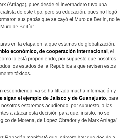
arx (Arriaga), pues desde el invernadero tuvo una
ialista de este tipo, pero su educación, pues no llegó
formaron sus papás que se cayó el Muro de Berlín, no le
Muro de Berlín”.
uras en la etapa en la que estamos de globalización,
mbio económico, de cooperación internacional
, el
como lo está proponiendo, por supuesto que nosotros
dos los estados de la República a que revisen estos
mente tóxicos.
án escondiendo, ya se ha filtrado mucha información y
e sigan el ejemplo de Jalisco y de Guanajuato
, para
y nosotros estaremos acudiendo, por supuesto, a las
tes a atacar esta decisión para que, insisto, no se
ógico de Morena, de López Obrador y de Marx Arriaga”.
z Rabadán manifestó que, primero hay que decirle a