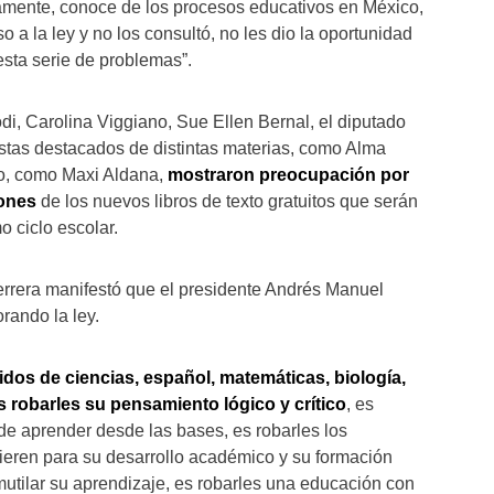
amente, conoce de los procesos educativos en México,
 a la ley y no los consultó, no les dio la oportunidad
esta serie de problemas”.
di, Carolina Viggiano, Sue Ellen Bernal, el diputado
istas destacados de distintas materias, como Alma
o, como Maxi Aldana,
mostraron preocupación por
iones
de los nuevos libros de texto gratuitos que serán
o ciclo escolar.
errera manifestó que el presidente Andrés Manuel
rando la ley.
idos de ciencias, español, matemáticas, biología,
es robarles su pensamiento lógico y crítico
, es
 de aprender desde las bases, es robarles los
eren para su desarrollo académico y su formación
mutilar su aprendizaje, es robarles una educación con