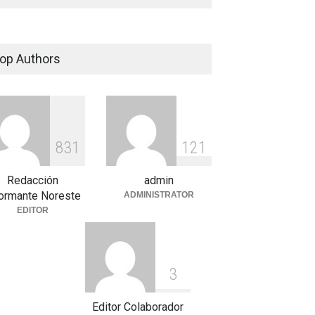
op Authors
8
3
1
1
2
1
Redacción
admin
formante Noreste
ADMINISTRATOR
EDITOR
3
Editor Colaborador