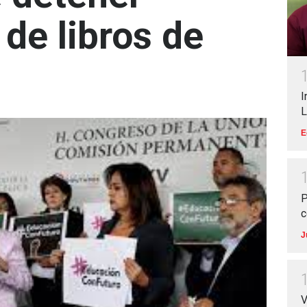
 de libros de
I
L
E
P
c
J
V