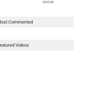
EDITOR
ost Commented
eatured Videos