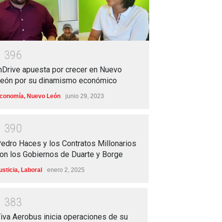
1
3
9
6
nDrive apuesta por crecer en Nuevo
eón por su dinamismo económico
conomía
,
Nuevo León
junio 29, 2023
1
3
9
0
edro Haces y los Contratos Millonarios
on los Gobiernos de Duarte y Borge
usticia
,
Laboral
enero 2, 2025
1
3
8
3
iva Aerobus inicia operaciones de su