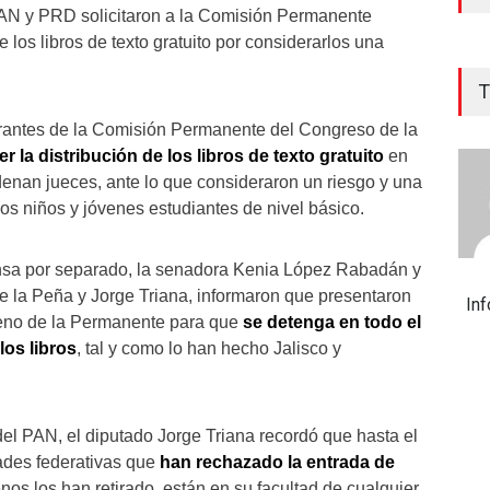
PAN y PRD solicitaron a la Comisión Permanente
e los libros de texto gratuito por considerarlos una
T
egrantes de la Comisión Permanente del Congreso de la
r la distribución de los libros de texto gratuito
en
rdenan jueces, ante lo que consideraron un riesgo y una
os niños y jóvenes estudiantes de nivel básico.
nsa por separado, la senadora Kenia López Rabadán y
e la Peña y Jorge Triana, informaron que presentaron
In
Pleno de la Permanente para que
se detenga en todo el
los libros
, tal y como lo han hecho Jalisco y
del PAN, el diputado Jorge Triana recordó que hasta el
des federativas que
han rechazado la entrada de
nos los han retirado, están en su facultad de cualquier