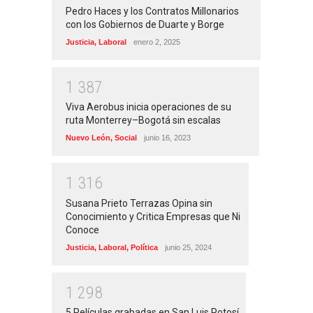
Pedro Haces y los Contratos Millonarios
con los Gobiernos de Duarte y Borge
Justicia
,
Laboral
enero 2, 2025
1
3
8
7
Viva Aerobus inicia operaciones de su
ruta Monterrey–Bogotá sin escalas
Nuevo León
,
Social
junio 16, 2023
1
3
1
6
Susana Prieto Terrazas Opina sin
Conocimiento y Critica Empresas que Ni
Conoce
Justicia
,
Laboral
,
Política
junio 25, 2024
1
2
9
8
5 Películas grabadas en San Luis Potosí