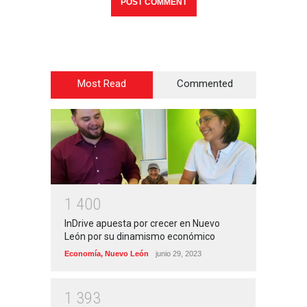
Most Read
Commented
1
4
0
0
InDrive apuesta por crecer en Nuevo
León por su dinamismo económico
Economía
,
Nuevo León
junio 29, 2023
1
3
9
3