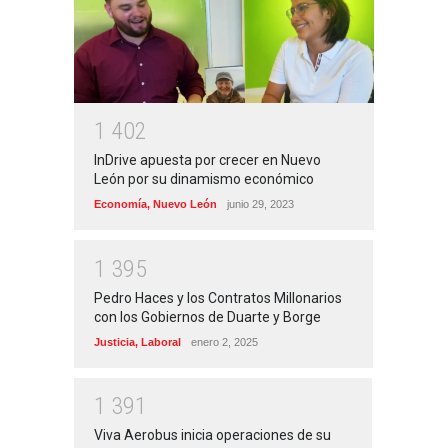
1
4
0
2
InDrive apuesta por crecer en Nuevo
León por su dinamismo económico
Economía
,
Nuevo León
junio 29, 2023
1
3
9
5
Pedro Haces y los Contratos Millonarios
con los Gobiernos de Duarte y Borge
Justicia
,
Laboral
enero 2, 2025
1
3
9
1
Viva Aerobus inicia operaciones de su