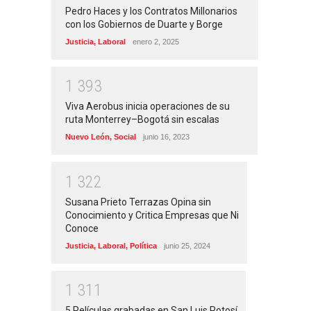
Pedro Haces y los Contratos Millonarios
con los Gobiernos de Duarte y Borge
Justicia
,
Laboral
enero 2, 2025
1
3
9
3
Viva Aerobus inicia operaciones de su
ruta Monterrey–Bogotá sin escalas
Nuevo León
,
Social
junio 16, 2023
1
3
2
2
Susana Prieto Terrazas Opina sin
Conocimiento y Critica Empresas que Ni
Conoce
Justicia
,
Laboral
,
Política
junio 25, 2024
1
3
1
1
5 Películas grabadas en San Luis Potosí