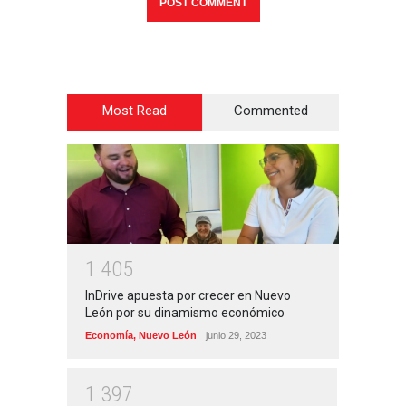
Most Read
Commented
1
4
0
5
InDrive apuesta por crecer en Nuevo
León por su dinamismo económico
Economía
,
Nuevo León
junio 29, 2023
1
3
9
7