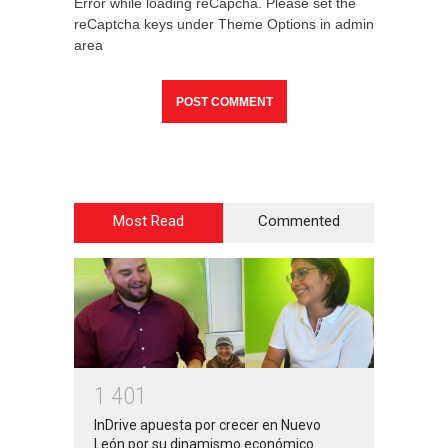
Error while loading reCapcha. Please set the
reCaptcha keys under Theme Options in admin
area
Most Read
Commented
1
4
0
1
InDrive apuesta por crecer en Nuevo
León por su dinamismo económico