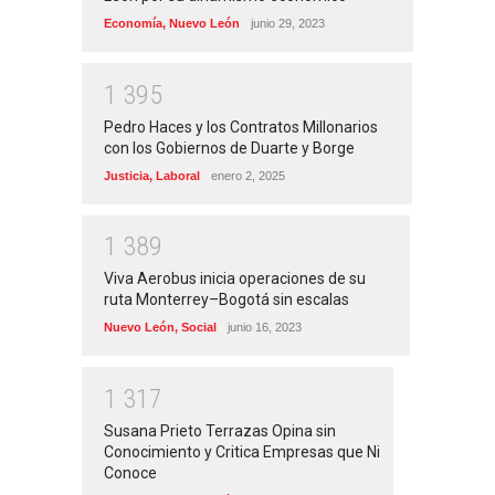
Economía
,
Nuevo León
junio 29, 2023
1
3
9
5
Pedro Haces y los Contratos Millonarios
con los Gobiernos de Duarte y Borge
Justicia
,
Laboral
enero 2, 2025
1
3
8
9
Viva Aerobus inicia operaciones de su
ruta Monterrey–Bogotá sin escalas
Nuevo León
,
Social
junio 16, 2023
1
3
1
7
Susana Prieto Terrazas Opina sin
Conocimiento y Critica Empresas que Ni
Conoce