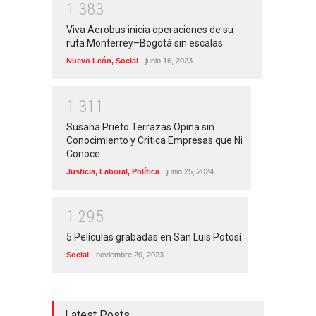
1
3
8
3
Viva Aerobus inicia operaciones de su
ruta Monterrey–Bogotá sin escalas
Nuevo León
,
Social
junio 16, 2023
1
3
1
1
Susana Prieto Terrazas Opina sin
Conocimiento y Critica Empresas que Ni
Conoce
Justicia
,
Laboral
,
Política
junio 25, 2024
1
2
9
5
5 Películas grabadas en San Luis Potosí
Social
noviembre 20, 2023
Latest Posts