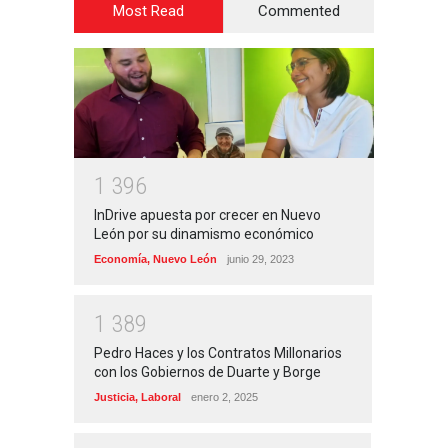
Most Read
Commented
1
3
9
6
InDrive apuesta por crecer en Nuevo
León por su dinamismo económico
Economía
,
Nuevo León
junio 29, 2023
1
3
8
9
Pedro Haces y los Contratos Millonarios
con los Gobiernos de Duarte y Borge
Justicia
,
Laboral
enero 2, 2025