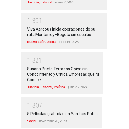
Justicia
,
Laboral
enero 2, 2025
1
3
9
1
Viva Aerobus inicia operaciones de su
ruta Monterrey–Bogotá sin escalas
Nuevo León
,
Social
junio 16, 2023
1
3
2
1
Susana Prieto Terrazas Opina sin
Conocimiento y Critica Empresas que Ni
Conoce
Justicia
,
Laboral
,
Política
junio 25, 2024
1
3
0
7
5 Películas grabadas en San Luis Potosí
Social
noviembre 20, 2023