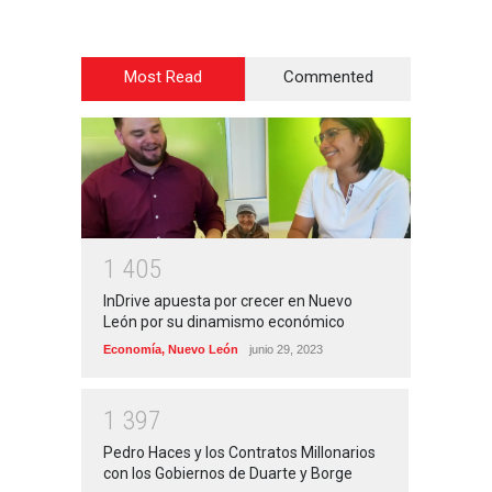
Most Read
Commented
1
4
0
5
InDrive apuesta por crecer en Nuevo
León por su dinamismo económico
Economía
,
Nuevo León
junio 29, 2023
1
3
9
7
Pedro Haces y los Contratos Millonarios
con los Gobiernos de Duarte y Borge