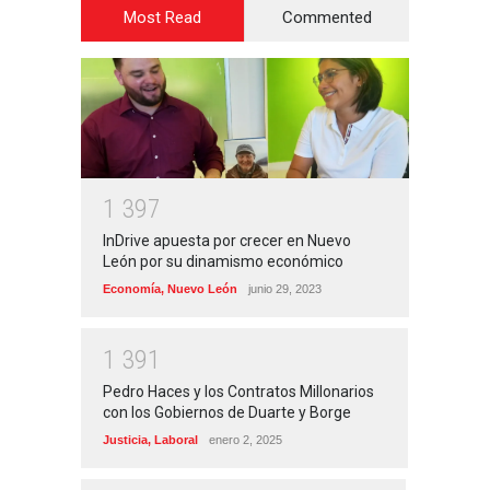
Most Read
Commented
1
3
9
7
InDrive apuesta por crecer en Nuevo
León por su dinamismo económico
Economía
,
Nuevo León
junio 29, 2023
1
3
9
1
Pedro Haces y los Contratos Millonarios
con los Gobiernos de Duarte y Borge
Justicia
,
Laboral
enero 2, 2025