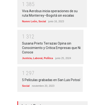
1
3
8
5
Viva Aerobus inicia operaciones de su
ruta Monterrey–Bogotá sin escalas
Nuevo León
,
Social
junio 16, 2023
1
3
1
2
Susana Prieto Terrazas Opina sin
Conocimiento y Critica Empresas que Ni
Conoce
Justicia
,
Laboral
,
Política
junio 25, 2024
1
2
9
7
5 Películas grabadas en San Luis Potosí
Social
noviembre 20, 2023