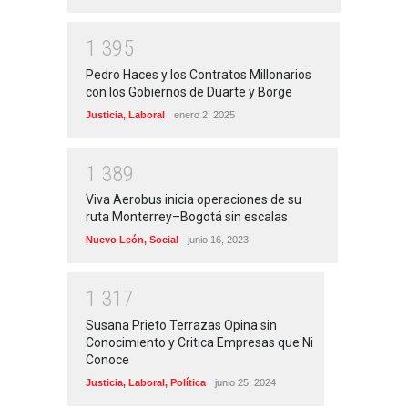
1
3
9
5
Pedro Haces y los Contratos Millonarios
con los Gobiernos de Duarte y Borge
Justicia
,
Laboral
enero 2, 2025
1
3
8
9
Viva Aerobus inicia operaciones de su
ruta Monterrey–Bogotá sin escalas
Nuevo León
,
Social
junio 16, 2023
1
3
1
7
Susana Prieto Terrazas Opina sin
Conocimiento y Critica Empresas que Ni
Conoce
Justicia
,
Laboral
,
Política
junio 25, 2024