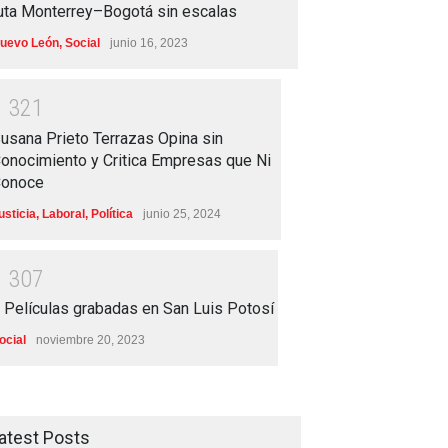
uta Monterrey–Bogotá sin escalas
uevo León
,
Social
junio 16, 2023
1
3
2
1
usana Prieto Terrazas Opina sin
onocimiento y Critica Empresas que Ni
onoce
usticia
,
Laboral
,
Política
junio 25, 2024
1
3
0
7
 Películas grabadas en San Luis Potosí
ocial
noviembre 20, 2023
atest Posts