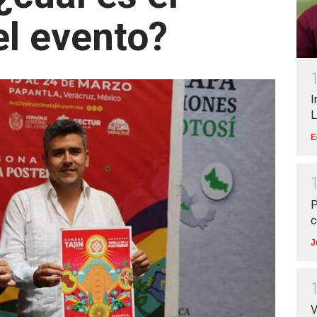
l evento?
I
L
E
P
c
J
V