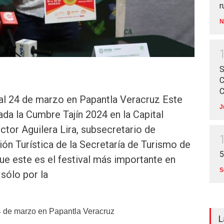
r
N
S
C
C
 al 24 de marzo en Papantla Veracruz Este
J
da la Cumbre Tajín 2024 en la Capital
tor Aguilera Lira, subsecretario de
ón Turística de la Secretaría de Turismo de
5
e este es el festival más importante en
S
 sólo por la
24 de marzo en Papantla Veracruz
L