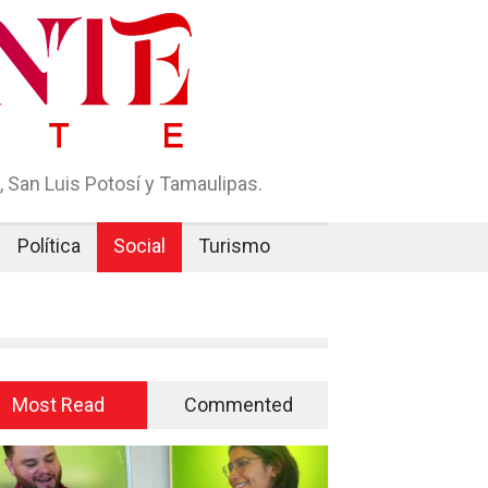
 San Luis Potosí y Tamaulipas.
Política
Social
Turismo
Most Read
Commented