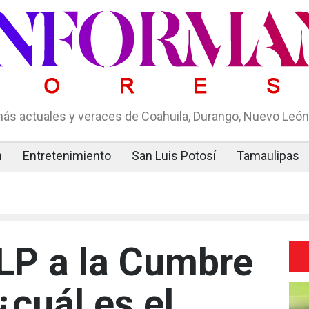
ás actuales y veraces de Coahuila, Durango, Nuevo León,
n
Entretenimiento
San Luis Potosí
Tamaulipas
SLP a la Cumbre
¿cuál es el