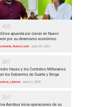
1
4
0
5
nDrive apuesta por crecer en Nuevo
eón por su dinamismo económico
conomía
,
Nuevo León
junio 29, 2023
1
3
9
7
edro Haces y los Contratos Millonarios
on los Gobiernos de Duarte y Borge
usticia
,
Laboral
enero 2, 2025
1
3
9
1
iva Aerobus inicia operaciones de su