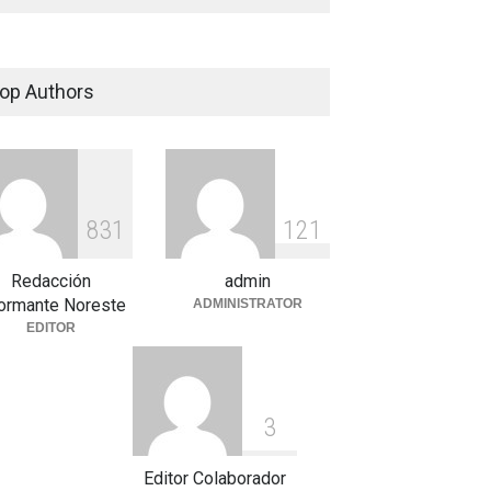
op Authors
8
3
1
1
2
1
Redacción
admin
formante Noreste
ADMINISTRATOR
EDITOR
3
Editor Colaborador