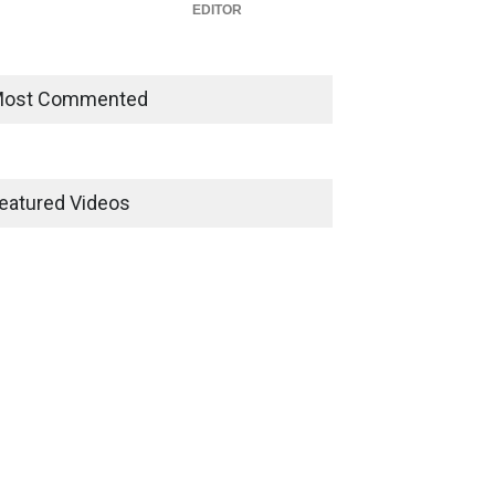
EDITOR
ost Commented
eatured Videos