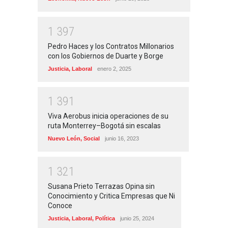
1
3
9
7
Pedro Haces y los Contratos Millonarios
con los Gobiernos de Duarte y Borge
Justicia
,
Laboral
enero 2, 2025
1
3
9
1
Viva Aerobus inicia operaciones de su
ruta Monterrey–Bogotá sin escalas
Nuevo León
,
Social
junio 16, 2023
1
3
2
1
Susana Prieto Terrazas Opina sin
Conocimiento y Critica Empresas que Ni
Conoce
Justicia
,
Laboral
,
Política
junio 25, 2024