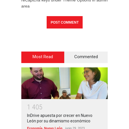
area
Most Read
Commented
1
4
0
5
InDrive apuesta por crecer en Nuevo
León por su dinamismo económico
Economía
,
Nuevo León
junio 29, 2023