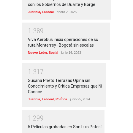
con los Gobiernos de Duarte y Borge
Justicia
,
Laboral
enero 2, 2025
1
3
8
9
Viva Aerobus inicia operaciones de su
ruta Monterrey–Bogotá sin escalas
Nuevo León
,
Social
junio 16, 2023
1
3
1
7
Susana Prieto Terrazas Opina sin
Conocimiento y Critica Empresas que Ni
Conoce
Justicia
,
Laboral
,
Política
junio 25, 2024
1
2
9
9
5 Películas grabadas en San Luis Potosí