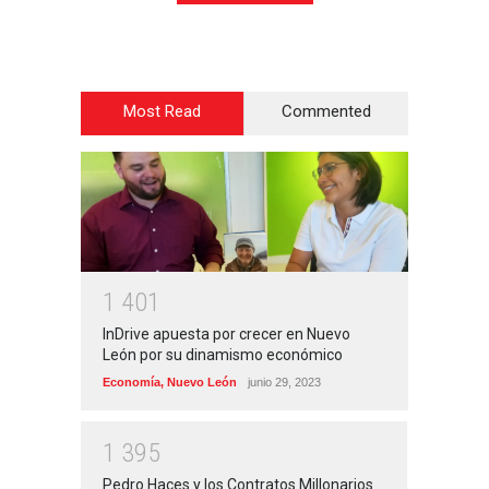
Most Read
Commented
1
4
0
1
InDrive apuesta por crecer en Nuevo
León por su dinamismo económico
Economía
,
Nuevo León
junio 29, 2023
1
3
9
5
Pedro Haces y los Contratos Millonarios