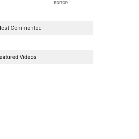
EDITOR
ost Commented
eatured Videos