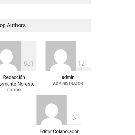
op Authors
8
3
1
1
2
1
Redacción
admin
formante Noreste
ADMINISTRATOR
EDITOR
3
Editor Colaborador