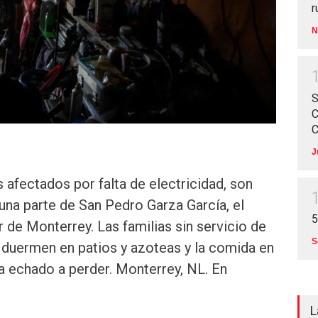
r
N
S
C
C
J
afectados por falta de electricidad, son
 una parte de San Pedro Garza García, el
5
r de Monterrey. Las familias sin servicio de
S
 duermen en patios y azoteas y la comida en
ha echado a perder. Monterrey, NL. En
L