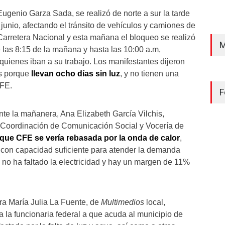
ugenio Garza Sada, se realizó de norte a sur la tarde
junio, afectando el tránsito de vehículos y camiones de
Carretera Nacional y esta mañana el bloqueo se realizó
M
de las 8:15 de la mañana y hasta las 10:00 a.m,
quienes iban a su trabajo. Los manifestantes dijeron
s porque
llevan ocho días sin luz
, y no tienen una
CFE.
F
te la mañanera, Ana Elizabeth García Vilchis,
a Coordinación de Comunicación Social y Vocería de
que CFE se vería rebasada por la onda de calor
,
con capacidad suficiente para atender la demanda
no ha faltado la electricidad y hay un margen de 11%
ora María Julia La Fuente, de
Multimedios
local,
a la funcionaria federal a que acuda al municipio de