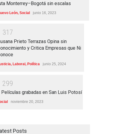
uta Monterrey–Bogotá sin escalas
uevo León
,
Social
junio 16, 2023
1
3
1
7
usana Prieto Terrazas Opina sin
onocimiento y Critica Empresas que Ni
onoce
usticia
,
Laboral
,
Política
junio 25, 2024
1
2
9
9
 Películas grabadas en San Luis Potosí
ocial
noviembre 20, 2023
atest Posts