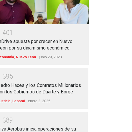
1
4
0
1
nDrive apuesta por crecer en Nuevo
eón por su dinamismo económico
conomía
,
Nuevo León
junio 29, 2023
1
3
9
5
edro Haces y los Contratos Millonarios
on los Gobiernos de Duarte y Borge
usticia
,
Laboral
enero 2, 2025
1
3
8
9
iva Aerobus inicia operaciones de su