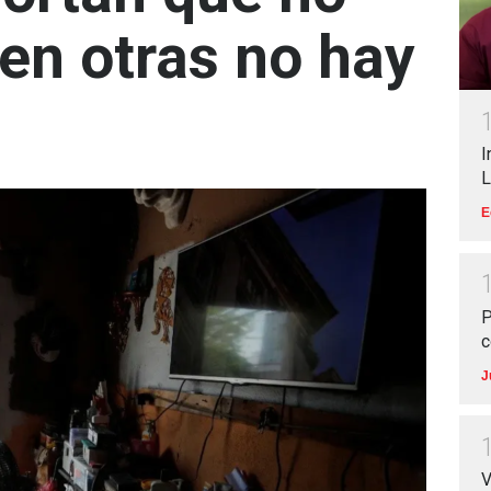
 en otras no hay
I
L
E
P
c
J
V