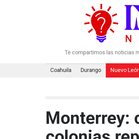
Te compartimos las noticias m
Coahuila
Durango
Nuevo Leó
Monterrey: 
colonias re