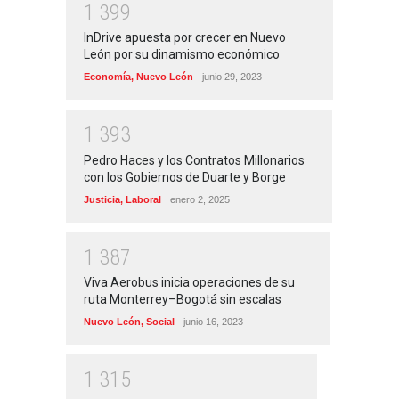
1
3
9
9
InDrive apuesta por crecer en Nuevo
León por su dinamismo económico
Economía
,
Nuevo León
junio 29, 2023
1
3
9
3
Pedro Haces y los Contratos Millonarios
con los Gobiernos de Duarte y Borge
Justicia
,
Laboral
enero 2, 2025
1
3
8
7
Viva Aerobus inicia operaciones de su
ruta Monterrey–Bogotá sin escalas
Nuevo León
,
Social
junio 16, 2023
1
3
1
5