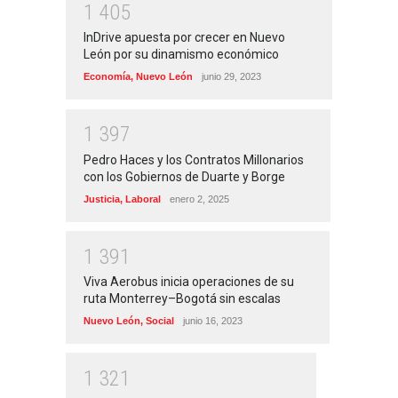
1
4
0
5
InDrive apuesta por crecer en Nuevo
León por su dinamismo económico
Economía
,
Nuevo León
junio 29, 2023
1
3
9
7
Pedro Haces y los Contratos Millonarios
con los Gobiernos de Duarte y Borge
Justicia
,
Laboral
enero 2, 2025
1
3
9
1
Viva Aerobus inicia operaciones de su
ruta Monterrey–Bogotá sin escalas
Nuevo León
,
Social
junio 16, 2023
1
3
2
1