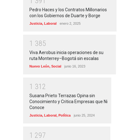
1
3
9
1
Pedro Haces y los Contratos Millonarios
con los Gobiernos de Duarte y Borge
Justicia
,
Laboral
enero 2, 2025
1
3
8
5
Viva Aerobus inicia operaciones de su
ruta Monterrey–Bogotá sin escalas
Nuevo León
,
Social
junio 16, 2023
1
3
1
2
Susana Prieto Terrazas Opina sin
Conocimiento y Critica Empresas que Ni
Conoce
Justicia
,
Laboral
,
Política
junio 25, 2024
1
2
9
7